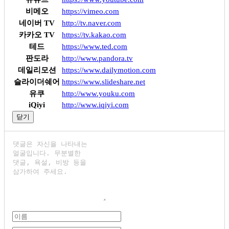
비메오
https://vimeo.com
네이버 TV
http://tv.naver.com
카카오 TV
https://tv.kakao.com
테드
https://www.ted.com
판도라
http://www.pandora.tv
데일리모션
https://www.dailymotion.com
슬라이더쉐어
https://www.slideshare.net
유쿠
http://www.youku.com
iQiyi
http://www.iqiyi.com
닫기