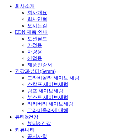
회사소개
회사개요
회사연혁
오시는길
EDN 제품 안내
토션필드
가정용
차량용
산업용
제품인증서
건강과뷰티(Serum)
그라비올라 세이브 세럼
스칼프 세이브세럼
림프 세이브세럼
부스트 세이브세럼
리커버리 세이브세럼
그라비올라에 대해
뷰티&건강
뷰티&건강
커뮤니티
공지사항