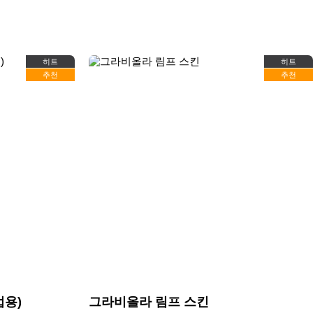
히트
히트
추천
추천
업용)
그라비올라 림프 스킨