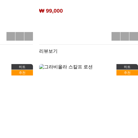
₩ 99,000
리뷰보기
히트
히트
추천
추천