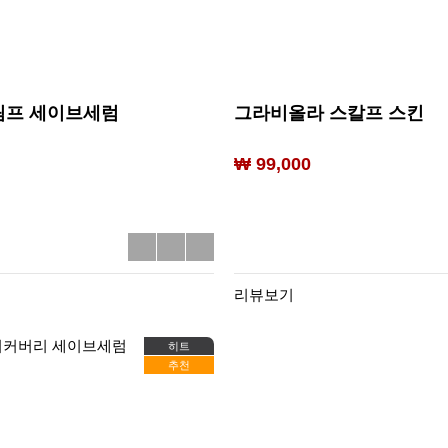
림프 세이브세럼
그라비올라 스칼프 스킨
₩ 99,000
리뷰보기
히트
추천