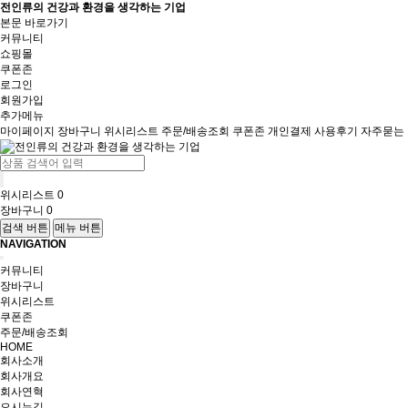
전인류의 건강과 환경을 생각하는 기업
본문 바로가기
커뮤니티
쇼핑몰
쿠폰존
로그인
회원가입
추가메뉴
마이페이지
장바구니
위시리스트
주문/배송조회
쿠폰존
개인결제
사용후기
자주묻는
위시리스트
0
장바구니
0
검색 버튼
메뉴 버튼
NAVIGATION
커뮤니티
장바구니
위시리스트
쿠폰존
주문/배송조회
HOME
회사소개
회사개요
회사연혁
오시는길