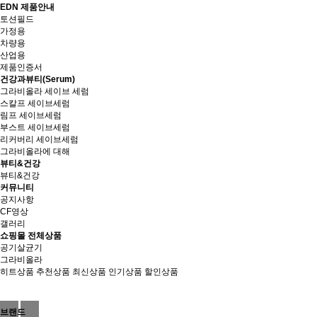
EDN 제품안내
토션필드
가정용
차량용
산업용
제품인증서
건강과뷰티(Serum)
그라비올라 세이브 세럼
스칼프 세이브세럼
림프 세이브세럼
부스트 세이브세럼
리커버리 세이브세럼
그라비올라에 대해
뷰티&건강
뷰티&건강
커뮤니티
공지사항
CF영상
갤러리
쇼핑몰 전체상품
공기살균기
그라비올라
히트상품
추천상품
최신상품
인기상품
할인상품
브랜드