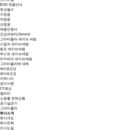
EDN 제품안내
토션필드
가정용
차량용
산업용
제품인증서
건강과뷰티(Serum)
그라비올라 세이브 세럼
스칼프 세이브세럼
림프 세이브세럼
부스트 세이브세럼
리커버리 세이브세럼
그라비올라에 대해
뷰티&건강
뷰티&건강
커뮤니티
공지사항
CF영상
갤러리
쇼핑몰 전체상품
공기살균기
그라비올라
회사소개
회사개요
회사연혁
오시는길