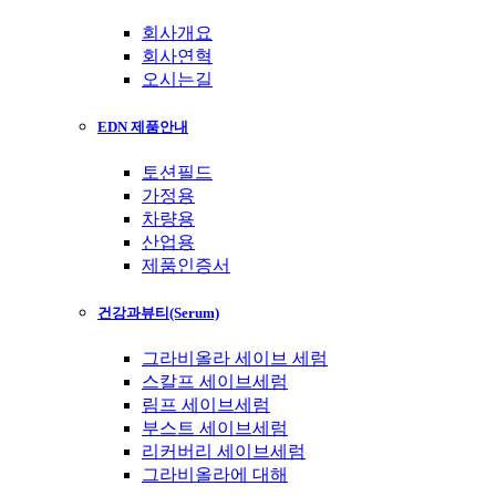
회사개요
회사연혁
오시는길
EDN 제품안내
토션필드
가정용
차량용
산업용
제품인증서
건강과뷰티(Serum)
그라비올라 세이브 세럼
스칼프 세이브세럼
림프 세이브세럼
부스트 세이브세럼
리커버리 세이브세럼
그라비올라에 대해