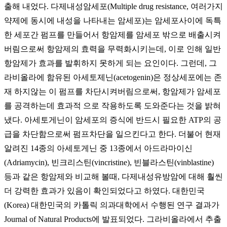
출해 내었다. 다제내성암세포(Multiple drug resistance, 여러가지
약제에 동시에 내성을 나타내는 암세포)는 암세포사이에 독특
한 세포간 펌프를 만들어서 항암제를 암세포 밖으로 배출시켜
버림으로써 항암제의 효력을 무력화시키는데, 이로 인해 일반
항암제가 효과를 발휘하지 못하게 되는 요인이다. 그런데, 그
라비올라에 함유된 아세토제닌(acetogenin)은 정상세포에는 존
재 하지않는 이 펌프를 차단시켜버림으로써, 항암제가 암세포
를 공격하는데 효과적 으로 작용하도록 도와준다는 것을 밝혀
냈다. 아세토게닌이 암세포의 증식에 반드시 필요한 ATP의 공
급을 차단함으로써 펌프차단을 일으킨다고 한다. 더불어 현재
알려진 14종의 아세토게닌 중 13종에서 아드라마이신
(Adriamycin), 빈크리스틴(vincristine), 빈블라스틴(vinblastine)
등과 같은 항암제와 비교해 볼때, 다제내성유방암에 대해 훨씬
더 강력한 효과가 있음이 확인되었다고 하였다. 대한민국
(Korea) 대한민국의 카톨릭 의과대학에서 수행된 연구 결과가
Journal of Natural Products에 발표되었다. 그라비올라에서 추출