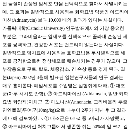
된 물질이 손상된 암세포 만을 선택적으로 찾아서 사멸시키는
데, 그 효과는 일반적으로 사용되는 화학요법 약품인 아드리아
미신(Adriamycin) 보다 10,000 배의 효과가 있다는 사실이다.
카톨릭대학(Catholic University) 연구발표에서의 가장 중요한
부분은, 그라비올라는 암세포를 선택적으로 골라내 손상된 세
포를 공격하고, 건강한 세포는 건드리지 않는다는 사실이다.
일반적으로 암치료에 사용되는 호학요법은 무차별적으로 세
포를 공격함으로써 정상세포를 훼손시키는 경우가 많으며, 그
부작용으로 구토, 탈모, 체중감소, 간 손상 등을 겪게 된다. 일
본(Japan) 2002년 3월에 발표된 일본연구자들의 연구 결과는
매우 흥미롭다. 폐암세포를 주입받은 실험쥐에 대해, ① 대조
군(아무 처치도 안함), ② 아드리마이신 (Adriamycin, 일반 화학
요법 항암제)처치군, ③ 아노나신(Annonacin, 그라비올라 추출
천연물질)투여군(10mg/kg)으로 나누어 2주가 지난 후 그 결과
에 대해 검토하였다. ① 대조군은 6마리중 5마리가 사망했고,
② 아드리마이신 처치그룹에서 생존한 쥐는 50%의 암 크기 감