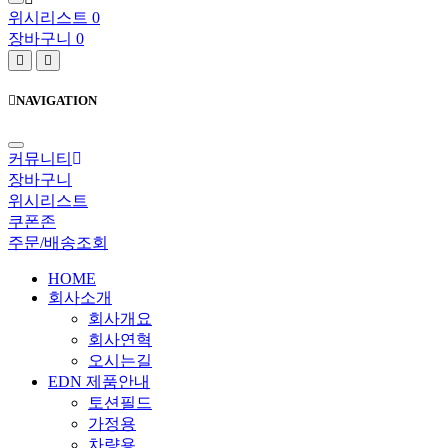
위시리스트
0
장바구니
0
검
메
색
뉴
버
버
NAVIGATION
튼
튼
커뮤니티
장바구니
위시리스트
쿠폰존
주문/배송조회
HOME
회사소개
회사개요
회사연혁
오시는길
EDN 제품안내
토션필드
가정용
차량용