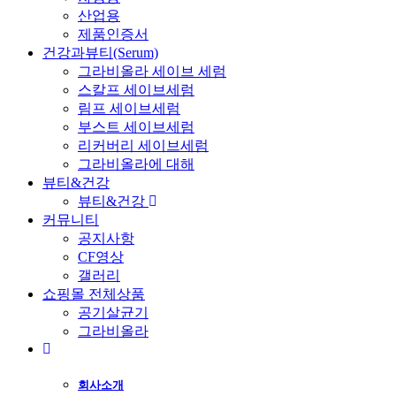
산업용
제품인증서
건강과뷰티(Serum)
그라비올라 세이브 세럼
스칼프 세이브세럼
림프 세이브세럼
부스트 세이브세럼
리커버리 세이브세럼
그라비올라에 대해
뷰티&건강
뷰티&건강
커뮤니티
공지사항
CF영상
갤러리
쇼핑몰 전체상품
공기살균기
그라비올라
회사소개