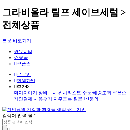
그라비올라 림프 세이브세럼 >
전체상품
본문 바로가기
커뮤니티
쇼핑몰
쿠폰존
로그인
회원가입
추가메뉴
마이페이지
장바구니
위시리스트
주문/배송조회
쿠폰존
개인결제
사용후기
자주묻는 질문
1:1문의
검색어 입력 필수