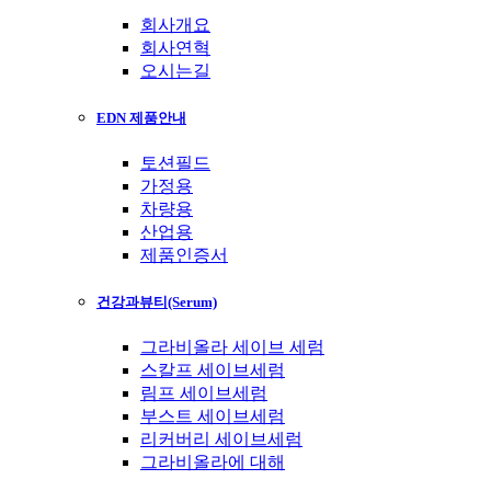
회사개요
회사연혁
오시는길
EDN 제품안내
토션필드
가정용
차량용
산업용
제품인증서
건강과뷰티(Serum)
그라비올라 세이브 세럼
스칼프 세이브세럼
림프 세이브세럼
부스트 세이브세럼
리커버리 세이브세럼
그라비올라에 대해