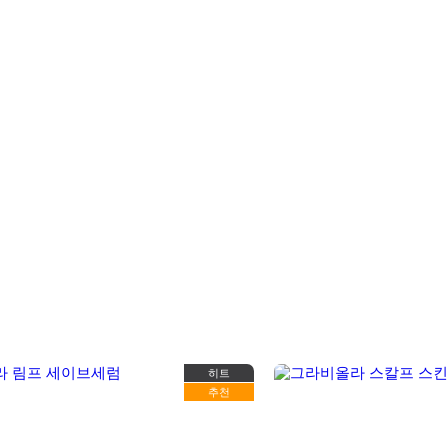
히트
추천