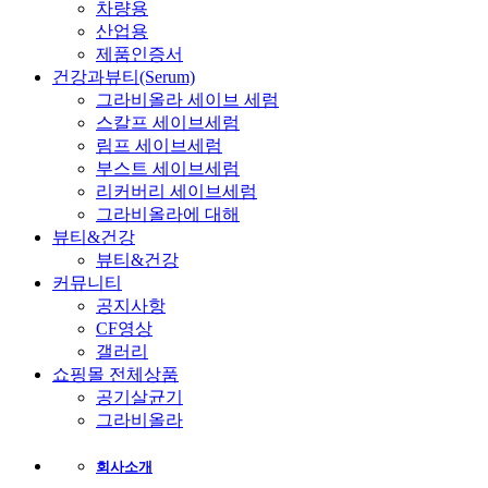
차량용
산업용
제품인증서
건강과뷰티(Serum)
그라비올라 세이브 세럼
스칼프 세이브세럼
림프 세이브세럼
부스트 세이브세럼
리커버리 세이브세럼
그라비올라에 대해
뷰티&건강
뷰티&건강
커뮤니티
공지사항
CF영상
갤러리
쇼핑몰 전체상품
공기살균기
그라비올라
회사소개