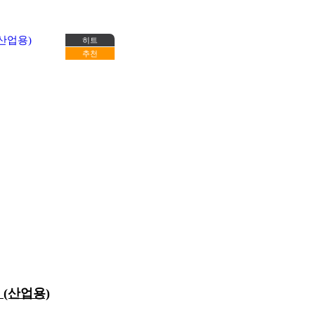
히트
추천
 (산업용)