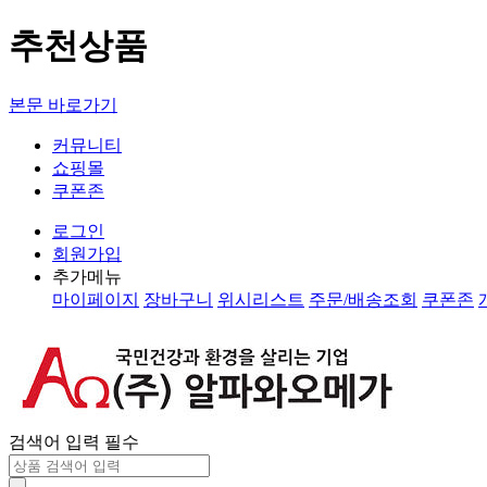
추천상품
본문 바로가기
커뮤니티
쇼핑몰
쿠폰존
로그인
회원가입
추가메뉴
마이페이지
장바구니
위시리스트
주문/배송조회
쿠폰존
검색어 입력 필수