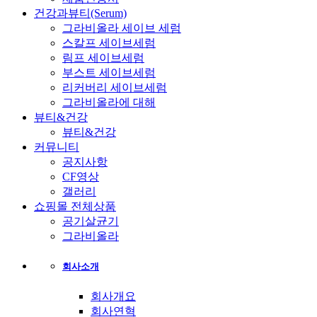
건강과뷰티(Serum)
그라비올라 세이브 세럼
스칼프 세이브세럼
림프 세이브세럼
부스트 세이브세럼
리커버리 세이브세럼
그라비올라에 대해
뷰티&건강
뷰티&건강
커뮤니티
공지사항
CF영상
갤러리
쇼핑몰 전체상품
공기살균기
그라비올라
회사소개
회사개요
회사연혁