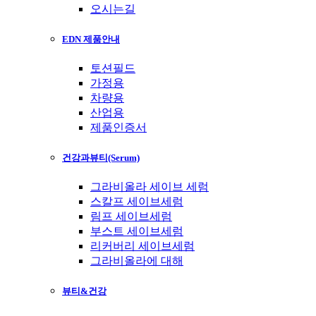
오시는길
EDN 제품안내
토션필드
가정용
차량용
산업용
제품인증서
건강과뷰티(Serum)
그라비올라 세이브 세럼
스칼프 세이브세럼
림프 세이브세럼
부스트 세이브세럼
리커버리 세이브세럼
그라비올라에 대해
뷰티&건강