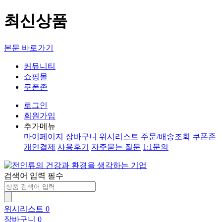
최신상품
본문 바로가기
커뮤니티
쇼핑몰
쿠폰존
로그인
회원가입
추가메뉴
마이페이지
장바구니
위시리스트
주문/배송조회
쿠폰존
개인결제
사용후기
자주묻는 질문
1:1문의
검색어 입력 필수
위시리스트
0
장바구니
0